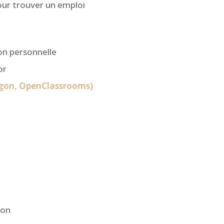
ur trouver un emploi
on personnelle
or
agon, OpenClassrooms)
ion